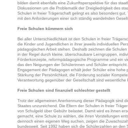
bilden damit ebenfalls eine Zukunftsperspektive für das staat
Diskussionen um die Problematik der Dreigliedrigkeit des sta
Schulen in freier Trägerschaft gelingt es also besonders gut
mit den Anforderungen einer sich ständig wandelnden Gesell
Freie Schulen kümmern sich
Bei aller Unterschiedlichkeit ist den Schulen in freier Träge
die Kinder und Jugendlichen in ihrer jeweils individuellen Pers
pädagogischen Arbeit stehen. Deshalb zeichnen die Schulen i
in der Regel durch kleine, überschaubare Lerngruppen, indiv
Förderkonzepte, reformpädagogische Programme und ein vie
das den Neigungen der Schülerinnen und Schüler entspricht
Engagement der Pädagogen erhält jeder Schüler eine hohe 
Stärkung der Persönlichkeit, die Förderung sozialer Kompete
Verantwortung gegenüber der Gesellschaft sind wesentliche 
Freie Schulen sind finanziell schlechter gestellt
Trotz der allgemeinen Anerkennung dieser Pädagogik sind die 
Staates unzureichend. Die Eltern der Schulen in freier Träg
von Schulgeld über Gebühr belastet. Damit wird es ihnen ers
gemacht, eine Schule zu wählen, die ihren Vorstellungen ent
dennoch einen eigenen Weg suchen, zeigen die Zuwachszahl
bundesweit. Seit 1992 haben sich die Schülerzahlen an den S