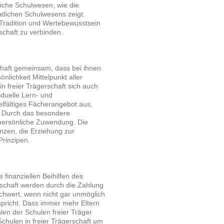
liche Schulwesen, wie die
atlichen Schulwesens zeigt.
, Tradition und Wertebewusstsein
schaft zu verbinden.
rschaft gemeinsam, dass bei ihnen
önlichkeit Mittelpunkt aller
n freier Trägerschaft sich auch
iduelle Lern- und
lfältiges Fächerangebot aus,
. Durch das besondere
persönliche Zuwendung. Die
nzen, die Erziehung zur
Prinzipen.
finanziellen Beihilfen des
erschaft werden durch die Zahlung
chwert, wenn nicht gar unmöglich
spricht. Dass immer mehr Eltern
en der Schulen freier Träger
chulen in freier Trägerschaft um