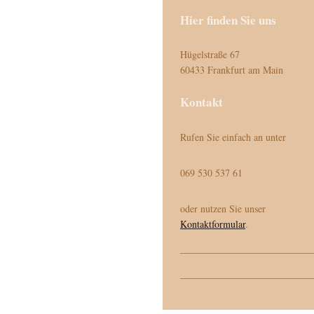
Hier finden Sie uns
Hügelstraße 67
60433 Frankfurt am Main
Kontakt
Rufen Sie einfach an unter
069 530 537 61
oder nutzen Sie unser
Kontaktformular
.