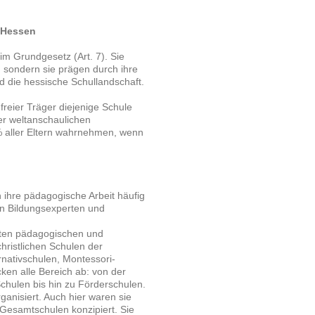
n Hessen
 im Grundgesetz (Art. 7). Sie
s, sondern sie prägen durch ihre
nd die hessische Schullandschaft.
freier Träger diejenige Schule
er weltanschaulichen
% aller Eltern wahrnehmen, wenn
h ihre pädagogische Arbeit häufig
on Bildungsexperten und
hsten pädagogischen und
hristlichen Schulen der
rnativschulen, Montessori-
en alle Bereich ab: von der
hulen bis hin zu Förderschulen.
anisiert. Auch hier waren sie
s Gesamtschulen konzipiert. Sie