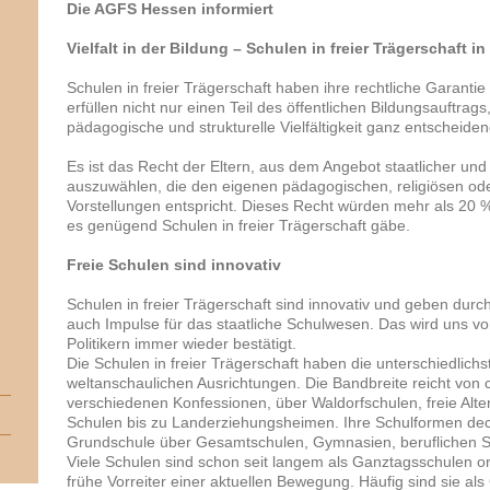
Die AGFS Hessen informiert
Vielfalt in der Bildung – Schulen in freier Trägerschaft i
Schulen in freier Trägerschaft haben ihre rechtliche Garantie
erfüllen nicht nur einen Teil des öffentlichen Bildungsauftrag
pädagogische und strukturelle Vielfältigkeit ganz entscheide
Es ist das Recht der Eltern, aus dem Angebot staatlicher und 
auszuwählen, die den eigenen pädagogischen, religiösen od
Vorstellungen entspricht. Dieses Recht würden mehr als 20 
es genügend Schulen in freier Trägerschaft gäbe.
Freie Schulen sind innovativ
Schulen in freier Trägerschaft sind innovativ und geben durc
auch Impulse für das staatliche Schulwesen. Das wird uns v
Politikern immer wieder bestätigt.
Die Schulen in freier Trägerschaft haben die unterschiedlic
weltanschaulichen Ausrichtungen. Die Bandbreite reicht von c
verschiedenen Konfessionen, über Waldorfschulen, freie Alte
Schulen bis zu Landerziehungsheimen. Ihre Schulformen deck
Grundschule über Gesamtschulen, Gymnasien, beruflichen Sc
Viele Schulen sind schon seit langem als Ganztagsschulen org
frühe Vorreiter einer aktuellen Bewegung. Häufig sind sie al